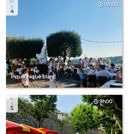
JU
19h00
IL
4
Pique-nique blanc
JU
9h00
IL
5