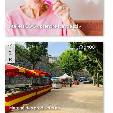
Ateliers CCAS « prendre soin de soi »
JU
9h00
IN
2
8
Marché des producteurs