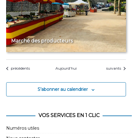
Marché des producteurs
Évènements
Évènements
précédents
Aujourd’hui
suivants
S’abonner au calendrier
VOS SERVICES EN 1 CLIC
Numéros utiles