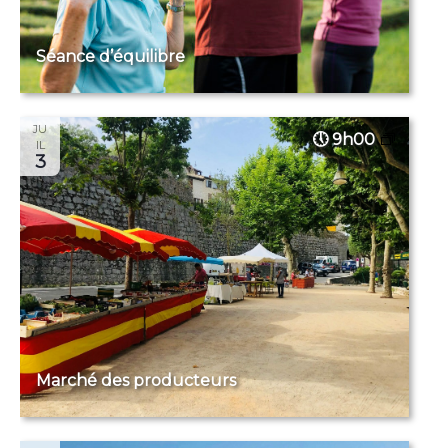
Séance d’équilibre
JU
9h00
IL
3
Marché des producteurs