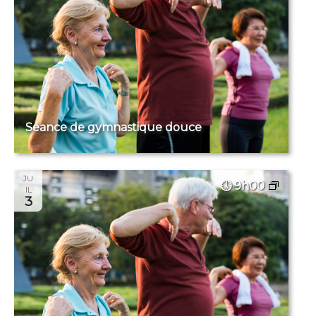
Séance de gymnastique douce
JU
9h00
IL
3