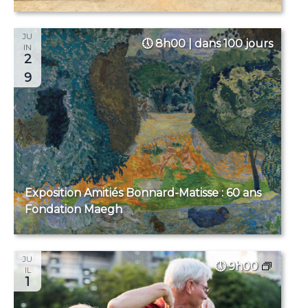
JU
8h00 | dans 100 jours
IN
2
9
Exposition Amitiés Bonnard-Matisse : 60 ans
Fondation Maegh
JU
9h00
IL
1