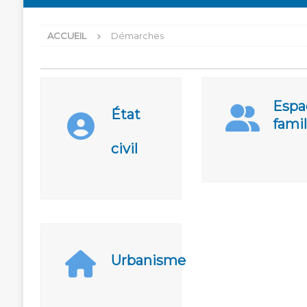
ACCUEIL
Démarches
Espa
État
famil
civil
Urbanisme