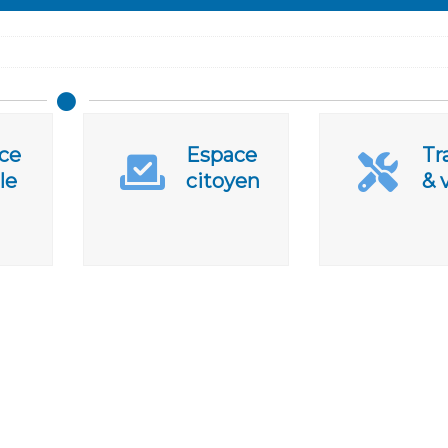
ce
Espace
Tr
le
citoyen
& 