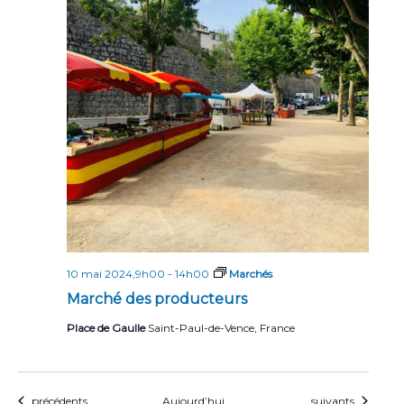
10 mai 2024,9h00
-
14h00
Marchés
Marché des producteurs
Place de Gaulle
Saint-Paul-de-Vence, France
Évènements
Évènements
précédents
Aujourd’hui
suivants