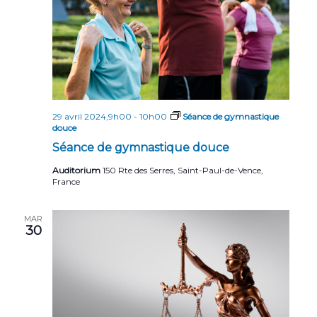
n
n
t
d
e
v
u
29 avril 2024,9h00
-
10h00
Séance de gymnastique
e
douce
Séance de gymnastique douce
s
É
Auditorium
150 Rte des Serres, Saint-Paul-de-Vence,
France
v
è
MAR
30
n
e
m
e