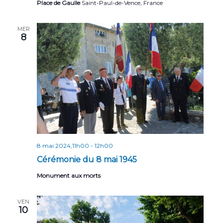
Place de Gaulle
Saint-Paul-de-Vence, France
MER
8
8 mai 2024,11h00
-
12h00
Cérémonie du 8 mai 1945
Monument aux morts
VEN
10