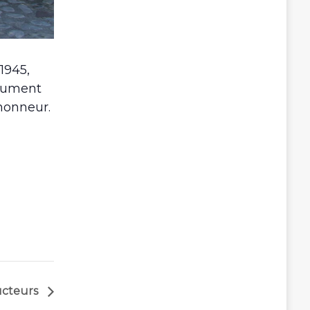
1945,
onument
’honneur.
ucteurs