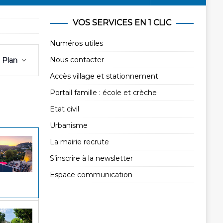
VOS SERVICES EN 1 CLIC
Numéros utiles
N
Nous contacter
Plan
a
v
Accès village et stationnement
i
Portail famille : école et crèche
g
Etat civil
a
Urbanisme
t
i
La mairie recrute
o
S’inscrire à la newsletter
n
Espace communication
d
e
v
u