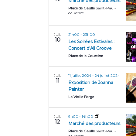
Marché des producteurs
Place de Gaulle
Saint-Paul-
de-Vence
21h00
-
23h00
JUIL
10
Les Soirées Estivales :
Concert d’All Groove
Place de la Courtine
11 juillet 2024
-
24 juillet 2024
JUIL
11
Exposition de Joanna
Painter
La Vieille Forge
9h00
-
14h00
JUIL
12
Marché des producteurs
Place de Gaulle
Saint-Paul-
de-Vence