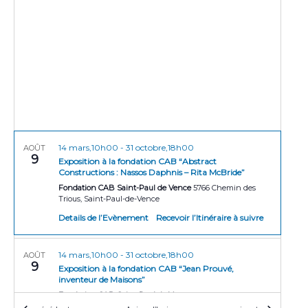
r
e
t
i
i
o
c
n
o
h
n
n
e
e
d
z
e
e
l
t
v
a
u
d
n
a
14 mars,10h00
-
31 octobre,18h00
e
AOÛT
a
9
t
Exposition à la fondation CAB “Abstract
s
Constructions : Nassos Daphnis – Rita McBride”
v
e
É
Fondation CAB Saint-Paul de Vence
5766 Chemin des
i
Trious, Saint-Paul-de-Vence
v
g
Details de l’Evènement
Recevoir l’Itinéraire à suivre
è
n
a
14 mars,10h00
-
31 octobre,18h00
e
AOÛT
t
9
Exposition à la fondation CAB “Jean Prouvé,
m
inventeur de Maisons”
i
e
Fondation CAB Saint-Paul de Vence
5766 Chemin des
o
Trious, Saint-Paul-de-Vence