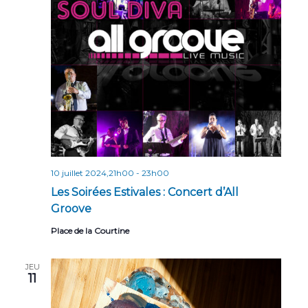
n
t
s
10 juillet 2024,21h00
-
23h00
Les Soirées Estivales : Concert d’All
Groove
Place de la Courtine
JEU
11