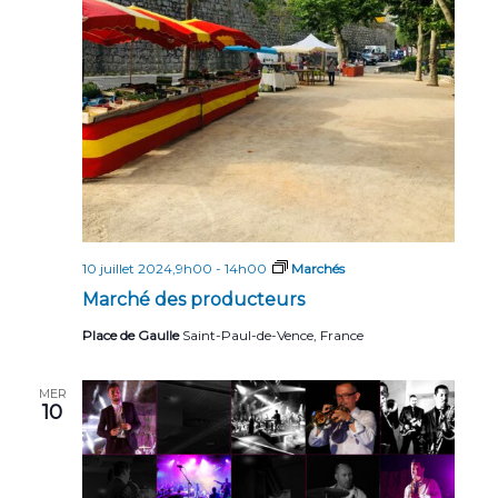
n
n
t
d
e
v
u
e
s
É
10 juillet 2024,9h00
-
14h00
Marchés
Marché des producteurs
v
Place de Gaulle
Saint-Paul-de-Vence, France
è
n
MER
e
10
m
e