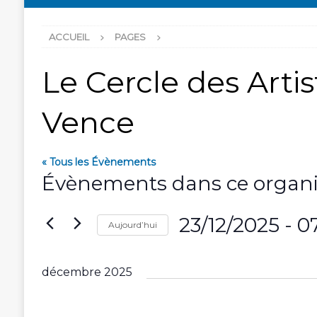
ACCUEIL
PAGES
Le Cercle des Arti
Vence
« Tous les Évènements
Évènements dans ce organi
23/12/2025
 - 
0
Aujourd’hui
S
é
décembre 2025
l
e
c