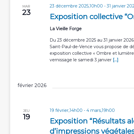
t
23 décembre 2025,10h00
-
31 janvier 2
MAR
i
23
Exposition collective “
o
n
La Vieille Forge
n
e
Du 23 décembre 2025 au 31 janvier 2026, 
z
Saint-Paul-de-Vence vous propose de déc
u
exposition collective « Ombre et lumièr
n
vernissage le samedi 3 janvier
[...]
e
d
a
t
février 2026
e
.
19 février,14h00
-
4 mars,19h00
JEU
19
Exposition “Résultats a
d’impressions végétales