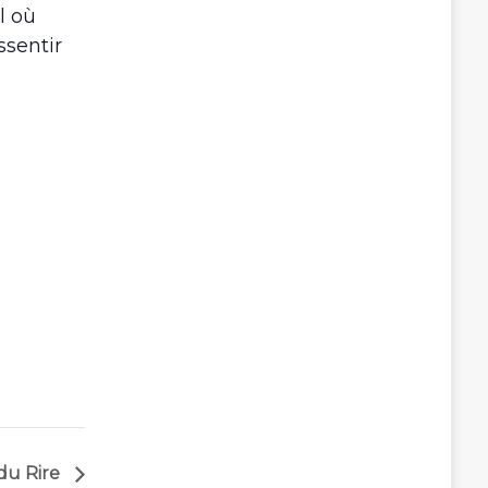
l où
ssentir
du Rire