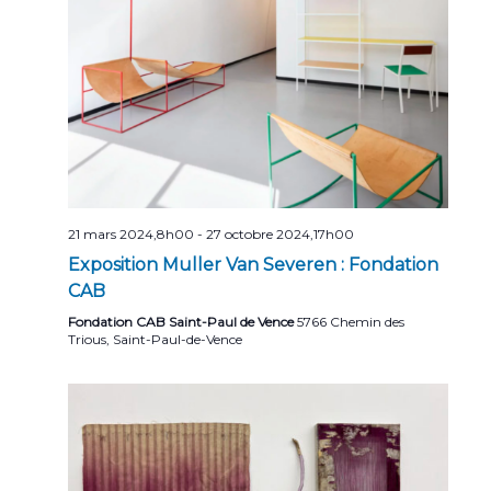
n
n
t
d
e
v
u
e
s
21 mars 2024,8h00
-
27 octobre 2024,17h00
É
Exposition Muller Van Severen : Fondation
CAB
v
Fondation CAB Saint-Paul de Vence
5766 Chemin des
è
Trious, Saint-Paul-de-Vence
n
e
m
e