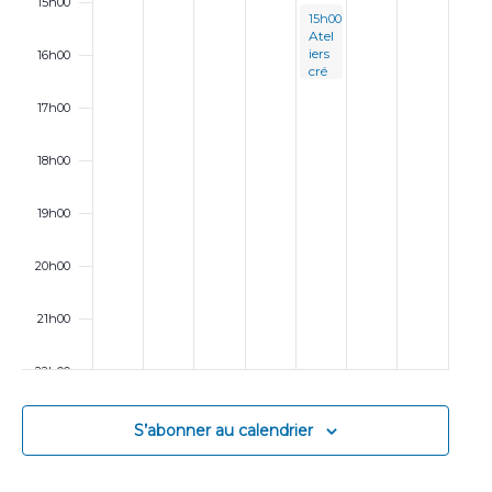
15h00
e
May 3, 2024
15h00
-
16h30
Atel
n
iers
16h00
cré
t
atif
s
17h00
s
pou
r
enf
18h00
ant
s :
vac
19h00
anc
es
de
20h00
Pâq
ues
21h00
22h00
23h00
S’abonner au calendrier
00