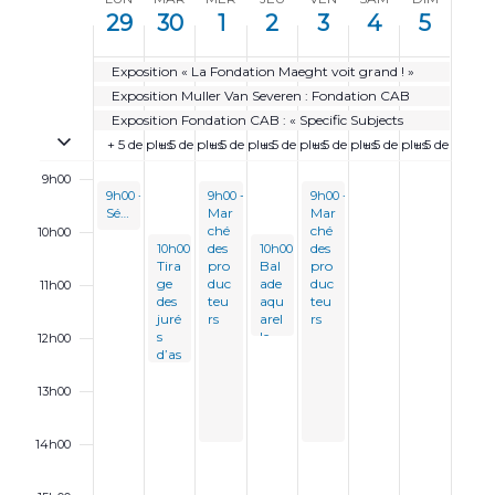
l
l
a
,
a
4
a
S
i
i
29
30
1
2
3
4
5
6h00
2
3
i
2
i
,
i
s
s
e
d
d
9
0
1
0
3
2
5
m
Exposition « La Fondation Maeght voit grand ! »
7h00
a
a
,
,
,
2
,
0
,
Exposition Muller Van Severen : Fondation CAB
y
y
a
2
2
2
4
2
2
2
Exposition Fondation CAB : « Specific Subjects
.
.
8h00
Passer en évènements sur plusieurs jours
i
0
0
0
0
4
0
+ 5 de plus
+ 5 de plus
+ 5 de plus
+ 5 de plus
+ 5 de plus
+ 5 de plus
+ 5 de plus
n
2
2
2
2
2
9h00
April 29, 2024
May 1, 2024
May 3, 2024
9h00
-
10h00
9h00
-
14h00
9h00
-
14h00
4
4
4
4
4
e
Séance de gymnastique douce
Mar
Mar
ché
ché
10h00
d
April 30, 2024
May 2, 2024
des
des
10h00
-
12h30
10h00
-
12h00
Tira
pro
Bal
pro
u
ge
duc
ade
duc
11h00
des
teu
aqu
teu
É
juré
rs
arel
rs
s
le
12h00
v
d’as
sise
è
13h00
n
e
14h00
m