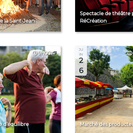
Spectacle de théâtre 
e la Saint-Jean
RéCréation
JU
9h00
IN
2
6
 d’équilibre
Marché des producte