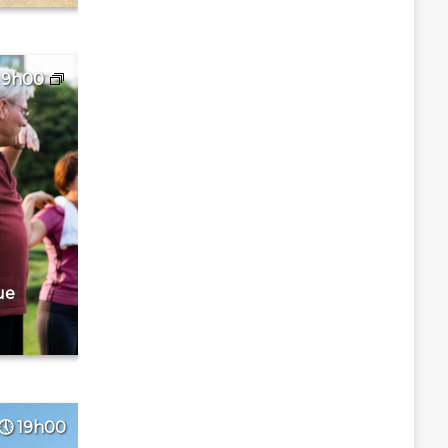
9h00
ue
19h00