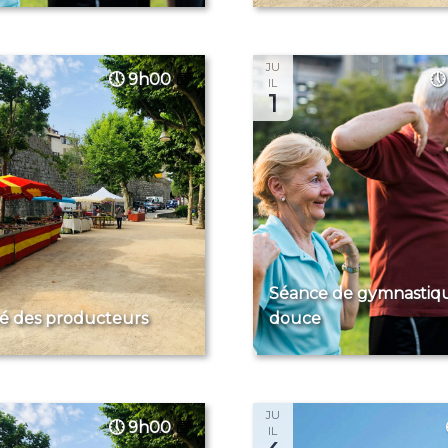
JU
9h00
IL
1
Séance de gymnastiq
é des producteurs
douce
JU
9h00
IL