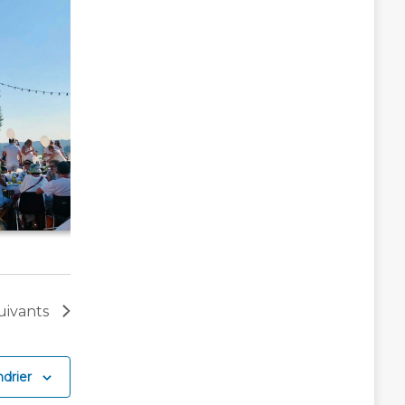
uivants
drier