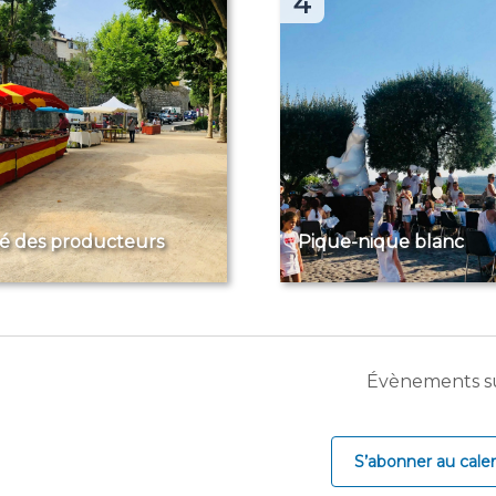
4
é des producteurs
Pique-nique blanc
Évènements
s
S’abonner au calen