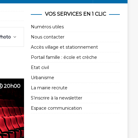
VOS SERVICES EN 1 CLIC
Numéros utiles
N
hoto
Nous contacter
a
v
Accès village et stationnement
i
Portail famille : école et crèche
g
Etat civil
a
Urbanisme
t
20h00
i
La mairie recrute
o
S’inscrire à la newsletter
n
Espace communication
d
e
v
u