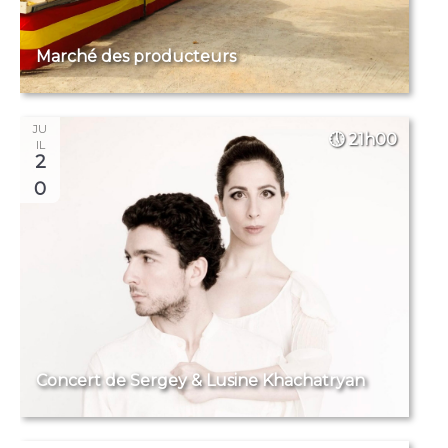
Marché des producteurs
JU
21h00
IL
2
0
Concert de Sergey & Lusine Khachatryan