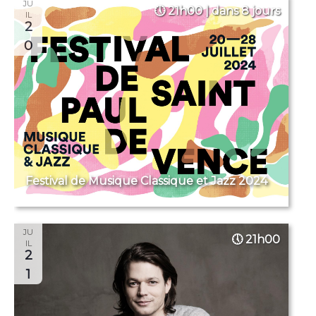
JU
21h00 | dans 8 jours
IL
2
0
Festival de Musique Classique et Jazz 2024
JU
21h00
IL
2
1