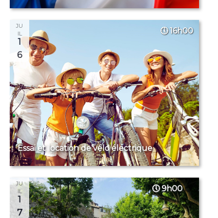
JU
16h00
IL
1
6
Essai et location de vélo électrique
JU
9h00
IL
1
7