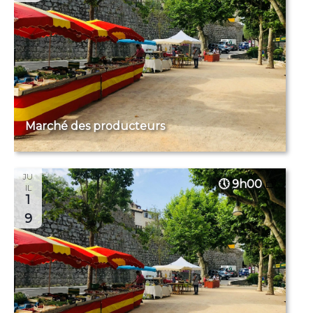
Marché des producteurs
JU
9h00
IL
1
9