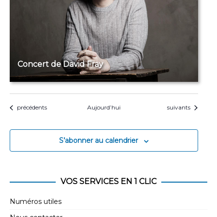
Concert de David Fray
Évènements
Évènements
précédents
Aujourd’hui
suivants
S’abonner au calendrier
VOS SERVICES EN 1 CLIC
Numéros utiles