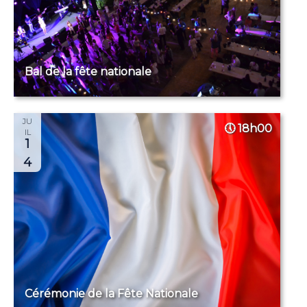
Bal de la fête nationale
JU
18h00
IL
1
4
Cérémonie de la Fête Nationale