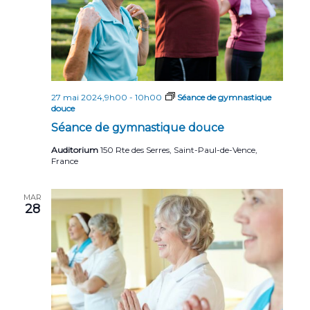
n
n
t
d
e
v
27 mai 2024,9h00
-
10h00
Séance de gymnastique
u
douce
e
Séance de gymnastique douce
s
Auditorium
150 Rte des Serres, Saint-Paul-de-Vence,
France
É
v
MAR
28
è
n
e
m
e