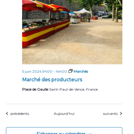
5 juin 2024,9h00
-
14h00
Marchés
Marché des producteurs
Place de Gaulle
Saint-Paul-de-Vence, France
Évènements
Évènements
précédents
Aujourd’hui
suivants
S’abonner au calendrier