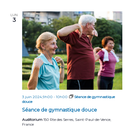
LUN
3
3 juin 2024,9h00
-
10h00
Séance de gymnastique
douce
Séance de gymnastique douce
Auditorium
150 Rte des Serres, Saint-Paul-de-Vence,
France