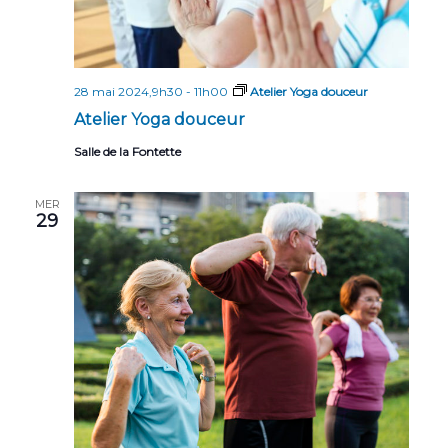
n
t
s
28 mai 2024,9h30
-
11h00
Atelier Yoga douceur
Atelier Yoga douceur
Salle de la Fontette
MER
29