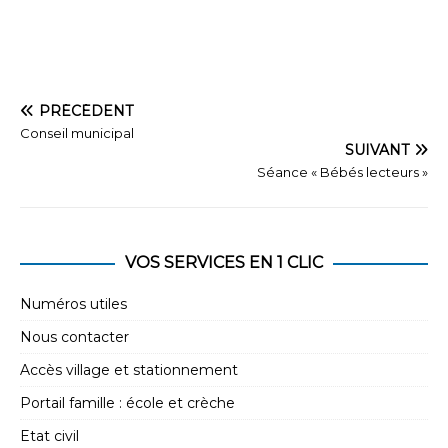
É
i
v
g
è
n
a
e
PRÉCÉDENT
t
Conseil municipal
m
i
SUIVANT
e
Séance « Bébés lecteurs »
o
n
n
t
d
VOS SERVICES EN 1 CLIC
e
v
Numéros utiles
u
Nous contacter
e
Accès village et stationnement
s
Portail famille : école et crèche
É
Etat civil