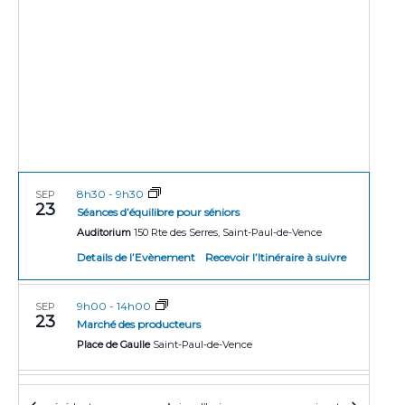
r
e
t
i
i
o
c
n
o
h
n
n
e
e
d
z
e
e
l
t
v
a
u
d
n
a
8h30
-
9h30
e
SEP
a
23
t
Séances d’équilibre pour séniors
s
v
e
Auditorium
150 Rte des Serres, Saint-Paul-de-Vence
É
Details de l’Evènement
Recevoir l’Itinéraire à suivre
i
v
g
è
9h00
-
14h00
SEP
n
a
23
Marché des producteurs
e
t
Place de Gaulle
Saint-Paul-de-Vence
m
i
e
9h00
-
14h00
SEP
o