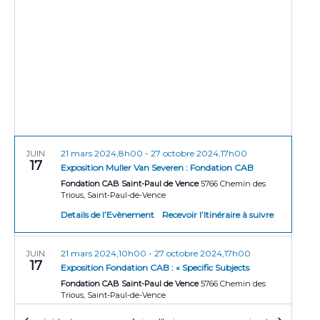
r
e
t
i
i
o
c
n
o
h
n
n
e
e
d
z
e
e
l
t
v
a
u
d
n
a
21 mars 2024,8h00
-
27 octobre 2024,17h00
e
JUIN
a
17
t
Exposition Muller Van Severen : Fondation CAB
s
v
e
Fondation CAB Saint-Paul de Vence
5766 Chemin des
É
Trious, Saint-Paul-de-Vence
i
v
Details de l’Evènement
Recevoir l’Itinéraire à suivre
g
è
n
a
21 mars 2024,10h00
-
27 octobre 2024,17h00
JUIN
17
e
Exposition Fondation CAB : « Specific Subjects
t
m
Fondation CAB Saint-Paul de Vence
5766 Chemin des
i
Trious, Saint-Paul-de-Vence
e
o