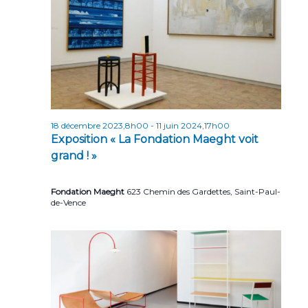
r
e
t
i
i
o
c
n
o
h
n
n
e
e
d
z
e
e
u
t
v
n
18 décembre 2023,8h00
-
11 juin 2024,17h00
u
e
n
Exposition « La Fondation Maeght voit
d
e
a
grand ! »
a
s
v
t
É
Fondation Maeght
623 Chemin des Gardettes, Saint-Paul-
e
i
v
de-Vence
.
g
è
n
a
e
t
m
i
e
o