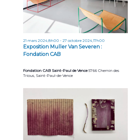
n
n
t
d
e
v
21 mars 2024,8h00
-
27 octobre 2024,17h00
u
Exposition Muller Van Severen :
Fondation CAB
e
s
Fondation CAB Saint-Paul de Vence
5766 Chemin des
É
Trious, Saint-Paul-de-Vence
v
è
n
e
m
e