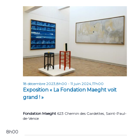
n
t
s
18 décembre 2023,8h00
-
11 juin 2024,17h00
Exposition « La Fondation Maeght voit
grand ! »
Fondation Maeght
623 Chemin des Gardettes, Saint-Paul-
de-Vence
8h00