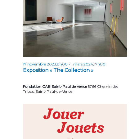
r
e
t
i
i
o
c
n
o
h
n
n
e
e
d
z
e
e
u
t
v
n
u
e
n
17 novembre 2023,8h00
-
1 mars 2024,17h00
d
e
a
Exposition « The Collection »
a
s
v
t
É
Fondation CAB Saint-Paul de Vence
5766 Chemin des
e
i
v
Trious, Saint-Paul-de-Vence
.
g
è
n
a
e
t
m
i
e
o