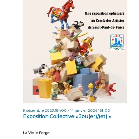
n
n
t
d
e
v
u
e
s
É
v
è
n
9 décembre 2023,18h00
-
14 janvier 2024,18h00
e
Exposition Collective « Jou(er)/(et) »
m
e
La Vieille Forge