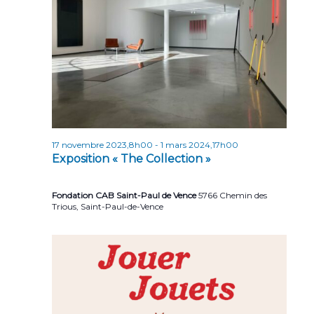
r
e
t
i
i
o
c
n
o
h
n
n
e
e
d
z
e
e
u
t
v
n
u
e
n
17 novembre 2023,8h00
-
1 mars 2024,17h00
d
e
a
Exposition « The Collection »
a
s
v
t
É
Fondation CAB Saint-Paul de Vence
5766 Chemin des
e
i
v
Trious, Saint-Paul-de-Vence
.
g
è
n
a
e
t
m
i
e
o