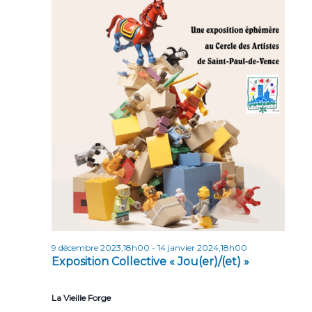
n
n
t
d
e
v
u
e
s
É
v
è
n
9 décembre 2023,18h00
-
14 janvier 2024,18h00
e
Exposition Collective « Jou(er)/(et) »
m
e
La Vieille Forge