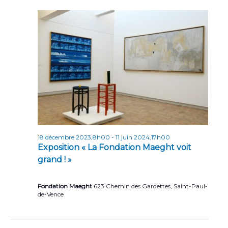
n
t
s
18 décembre 2023,8h00
-
11 juin 2024,17h00
Exposition « La Fondation Maeght voit
grand ! »
Fondation Maeght
623 Chemin des Gardettes, Saint-Paul-
de-Vence