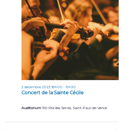
n
n
t
d
e
v
u
e
s
É
v
2 décembre 2023,18h00
-
19h30
è
Concert de la Sainte Cécile
n
e
Auditorium
150 Rte des Serres, Saint-Paul-de-Vence
m
e