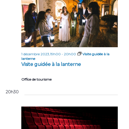
n
n
t
d
e
v
u
e
1 décembre 2023,19h00
-
20h00
Visite guidée à la
lanterne
s
Visite guidée à la lanterne
É
v
Office de tourisme
è
20h30
n
e
m
e