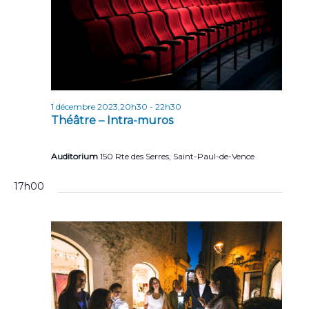
n
t
s
1 décembre 2023,20h30
-
22h30
Théâtre – Intra-muros
Auditorium
150 Rte des Serres, Saint-Paul-de-Vence
17h00