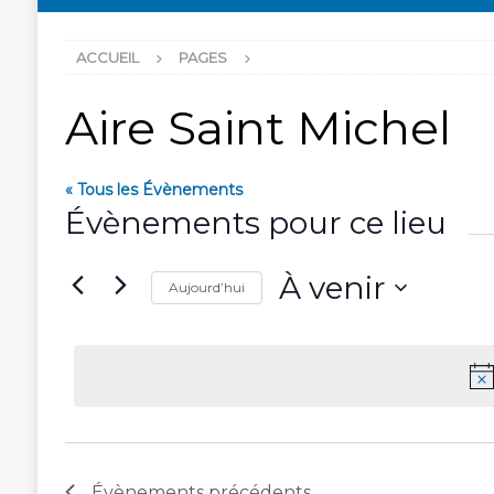
ACCUEIL
PAGES
Aire Saint Michel
« Tous les Évènements
Évènements pour ce lieu
À venir
Aujourd’hui
S
é
l
e
c
t
i
o
Évènements
précédents