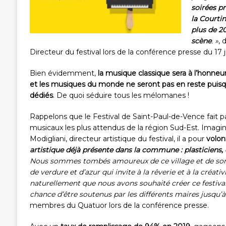
soirées pr
la Courtin
plus de 2
scène
. »
, 
Directeur du festival lors de la conférence presse du 17 j
Bien évidemment,
la musique classique sera à l’honneur
et les musiques du monde ne seront pas en reste puisqu
dédiés
. De quoi séduire tous les mélomanes !
Rappelons que le Festival de Saint-Paul-de-Vence fait 
musicaux les plus attendus de la région Sud-Est. Imagin
Modigliani, directeur artistique du festival, il a pour
volo
artistique déjà présente dans la commune : plasticiens, 
Nous sommes tombés amoureux de ce village et de son 
de verdure et d’azur qui invite à la rêverie et à la créati
naturellement que nous avons souhaité créer ce festival.
chance d’être soutenus par les différents maires jusqu’à
membres du Quatuor lors de la conférence presse.