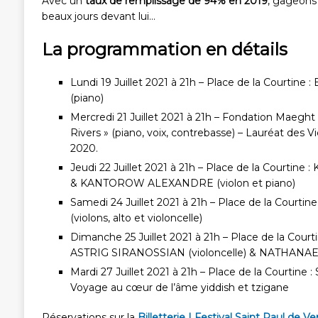
Avec un
taux de remplissage de 94% en 2019
, gageons 
beaux jours devant lui…
La programmation en détails
Lundi 19 Juillet 2021 à 21h – Place de la Court
(piano)
Mercredi 21 Juillet 2021 à 21h – Fondation Maegh
Rivers » (piano, voix, contrebasse) – Lauréat des V
2020.
Jeudi 22 Juillet 2021 à 21h – Place de la Court
& KANTOROW ALEXANDRE (violon et piano)
Samedi 24 Juillet 2021 à 21h – Place de la Cour
(violons, alto et violoncelle)
Dimanche 25 Juillet 2021 à 21h – Place de la Cour
ASTRIG SIRANOSSIAN (violoncelle) & NATHANAE
Mardi 27 Juillet 2021 à 21h – Place de la Courtine :
Voyage au cœur de l’âme yiddish et tzigane
Réservations sur la
Billetterie | Festival Saint Paul de V