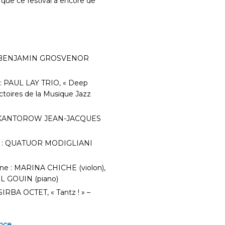
que ce festival a encore de
ine : BENJAMIN GROSVENOR
t : PAUL LAY TRIO, « Deep
ictoires de la Musique Jazz
ine : KANTOROW JEAN-JACQUES
tine : QUATUOR MODIGLIANI
tine : MARINA CHICHE (violon),
L GOUIN (piano)
 SIRBA OCTET, « Tantz ! » –
ence