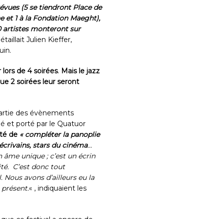
évues (5 se tiendront Place de
e et 1 à la Fondation Maeght),
0 artistes monteront sur
détaillait Julien Kieffer,
uin.
 lors de 4 soirées
.
Mais le jazz
e 2 soirées leur seront
partie des évènements
é et porté par le Quatuor
nté de
« compléter la panoplie
écrivains, stars du cinéma
…
âme unique ; c’est un écrin
vité. C’est donc tout
 Nous avons d’ailleurs eu la
 présent.
« , indiquaient les