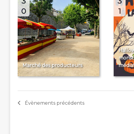
3
3
0
1
Hallowe
monstr
Marché des producteurs
média
Évènements
précédents