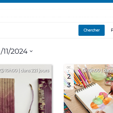
Chercher
P
1/11/2024
OC
10h00 | dans 221 jours
10h00 | dans
T
2
3