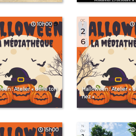
OC
10h00
T
2
6
een : Atelier « défie ton
Halloween : Atelier « d
nez »
N
15h00
OV