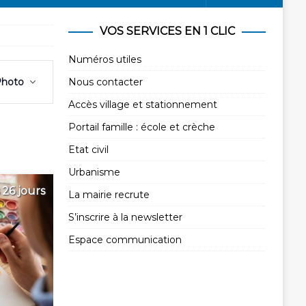
VOS SERVICES EN 1 CLIC
Numéros utiles
N
hoto
Nous contacter
a
v
Accès village et stationnement
i
Portail famille : école et crèche
g
Etat civil
a
Urbanisme
t
 26 jours
i
La mairie recrute
o
S’inscrire à la newsletter
n
Espace communication
d
e
v
u