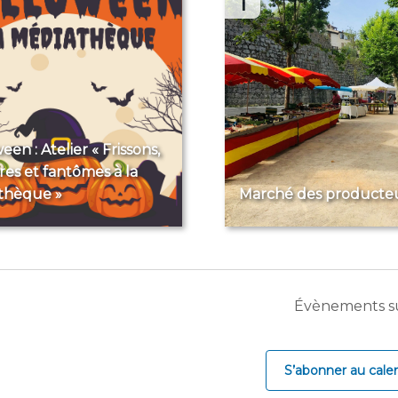
1
en : Atelier « Frissons,
es et fantômes à la
thèque »
Marché des producte
Évènements
s
S’abonner au calen