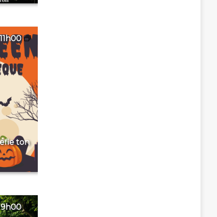
11h00
éfie ton
9h00