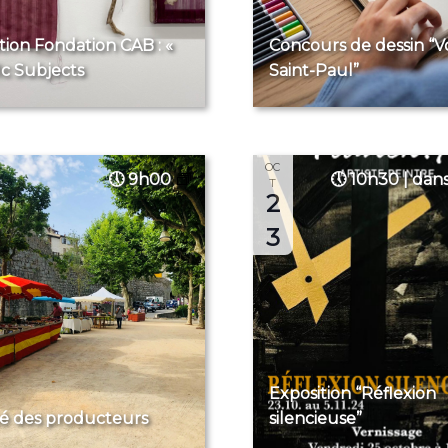
tion Fondation CAB : «
Concours de dessin “V
ic Subjects
Saint-Paul”
OC
9h00
10h30 | dans
T
2
3
Exposition “Réflexion
é des producteurs
silencieuse”