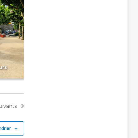
urs
uivants
drier