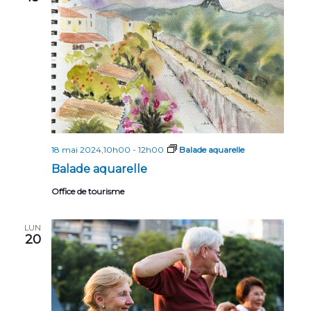
n
n
t
d
e
v
u
e
s
18 mai 2024,10h00
-
12h00
Balade aquarelle
É
Balade aquarelle
v
Office de tourisme
è
LUN
n
20
e
m
e