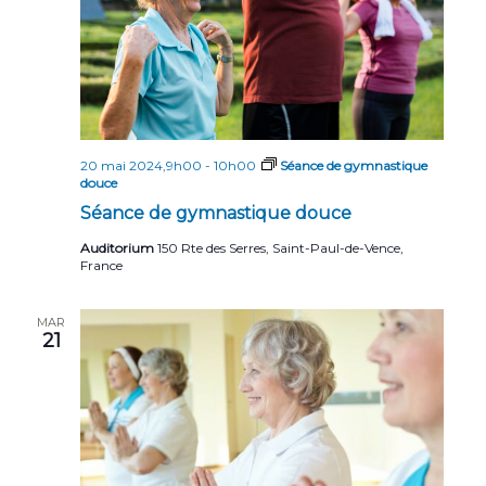
n
t
s
20 mai 2024,9h00
-
10h00
Séance de gymnastique
douce
Séance de gymnastique douce
Auditorium
150 Rte des Serres, Saint-Paul-de-Vence,
France
MAR
21