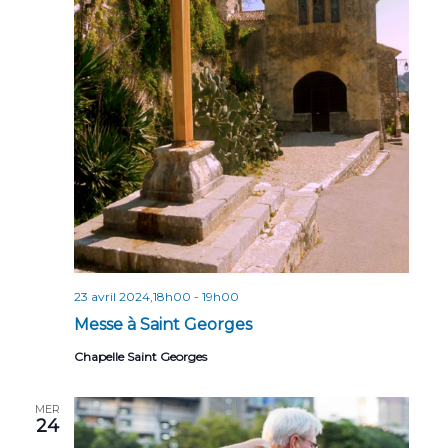
n
t
s
23 avril 2024,18h00
-
19h00
Messe à Saint Georges
Chapelle Saint Georges
MER
24