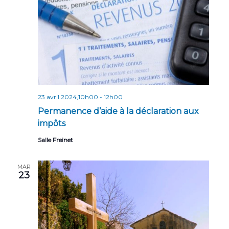
n
n
t
d
e
v
u
e
23 avril 2024,10h00
-
12h00
s
Permanence d’aide à la déclaration aux
impôts
É
v
Salle Freinet
è
MAR
n
23
e
m
e