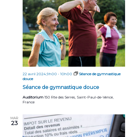
r
e
t
i
i
o
c
n
o
h
n
n
e
e
d
z
e
e
u
t
v
n
u
e
n
d
e
a
a
s
22 avril 2024,9h00
-
10h00
Séance de gymnastique
v
t
douce
É
e
Séance de gymnastique douce
i
v
.
g
Auditorium
150 Rte des Serres, Saint-Paul-de-Vence,
è
France
n
a
e
t
MAR
m
23
i
e
o