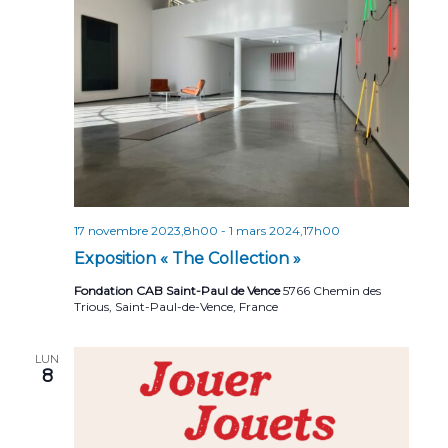
r
e
t
i
i
o
c
n
o
h
n
n
e
e
d
z
e
e
u
t
v
n
u
e
n
d
e
a
17 novembre 2023,8h00
-
1 mars 2024,17h00
a
s
v
Exposition « The Collection »
t
É
e
i
Fondation CAB Saint-Paul de Vence
5766 Chemin des
v
.
Trious, Saint-Paul-de-Vence, France
g
è
n
a
LUN
e
8
t
m
i
e
o