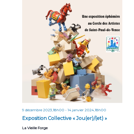
n
n
t
d
e
v
u
e
s
É
v
è
n
e
9 décembre 2023,18h00
-
14 janvier 2024,18h00
Exposition Collective « Jou(er)/(et) »
m
e
La Vieille Forge