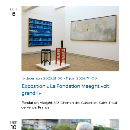
n
LUN
t
8
s
18 décembre 2023,8h00
-
11 juin 2024,17h00
Exposition « La Fondation Maeght voit
grand ! »
Fondation Maeght
623 Chemin des Gardettes, Saint-Paul-
de-Vence, France
MER
10