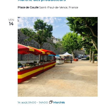
n
a
e
Place de Gaulle
Saint-Paul-de-Vence, France
t
m
i
e
VEN
o
14
n
n
t
d
e
v
u
e
s
É
v
è
14 août,9h00
-
14h00
Marchés
n