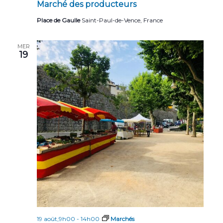
Marché des producteurs
e
Place de Gaulle
Saint-Paul-de-Vence, France
m
e
MER
19
n
t
s
19 août,9h00
-
14h00
Marchés