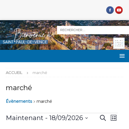
ACCUEIL
marché
marché
Évènements
marché
R
N
Maintenant
 - 
18/09/2026
R
L
e
a
e
S
i
c