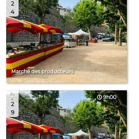
2
4
Marché des producteurs
JU
9h00
IL
2
9