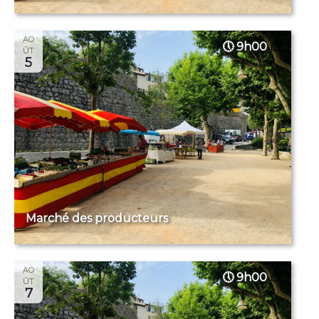
AO
9h00
ÛT
5
Marché des producteurs
AO
9h00
ÛT
7