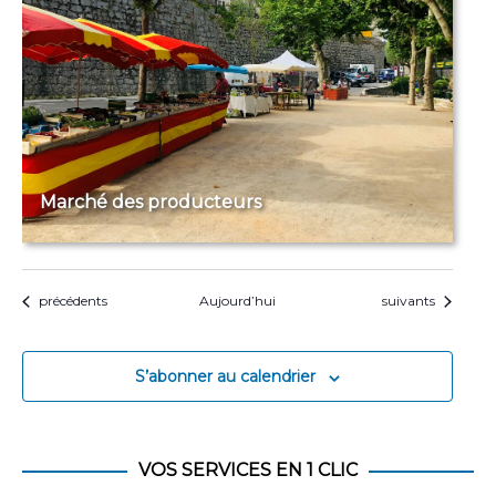
Marché des producteurs
Évènements
Évènements
précédents
Aujourd’hui
suivants
S’abonner au calendrier
VOS SERVICES EN 1 CLIC