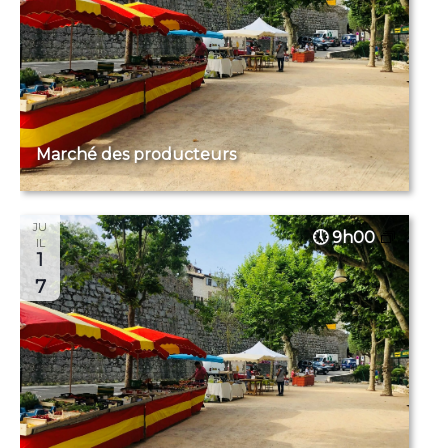
Marché des producteurs
JU
9h00
IL
1
7