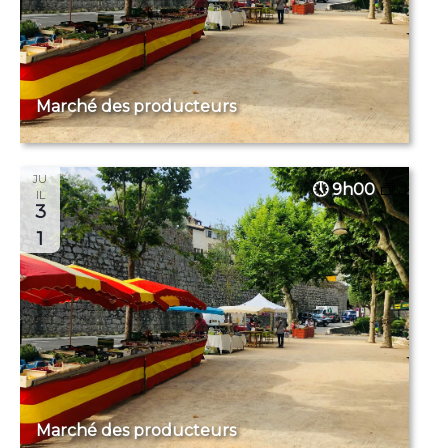
Marché des producteurs
JU
9h00
IL
3
1
Marché des producteurs