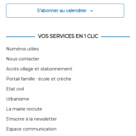
14h00
S’abonner au calendrier
15h00
16h00
VOS SERVICES EN 1 CLIC
17h00
Numéros utiles
Nous contacter
18h00
Accès village et stationnement
19h00
Portail famille : école et crèche
Etat civil
20h00
Urbanisme
21h00
La mairie recrute
S’inscrire à la newsletter
22h00
Espace communication
23h00