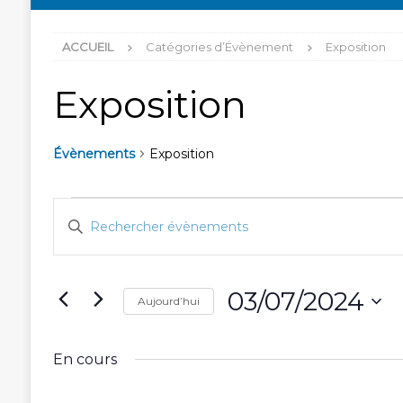
ACCUEIL
Catégories d’Évènement
Exposition
Exposition
Évènements
Exposition
R
S
e
a
i
c
s
h
03/07/2024
i
Aujourd’hui
r
e
S
m
r
é
o
En cours
l
c
t
e
-