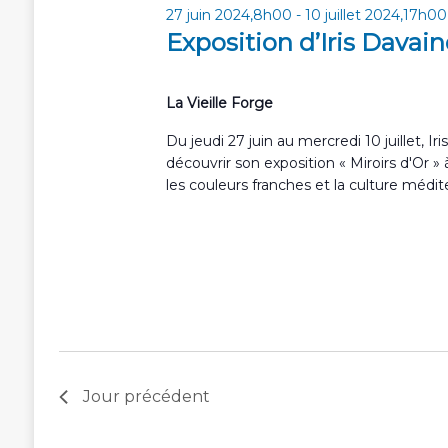
h
c
c
27 juin 2024,8h00
-
10 juillet 2024,17h00
t
e
l
Exposition d’Iris Davain
i
é
e
o
.
t
n
R
La Vieille Forge
n
n
e
e
Du jeudi 27 juin au mercredi 10 juillet, Ir
c
a
z
découvrir son exposition « Miroirs d'Or » à
h
u
v
les couleurs franches et la culture méd
e
n
r
i
e
c
g
d
h
a
a
e
t
r
t
e
É
.
i
v
è
o
n
Jour précédent
n
e
d
m