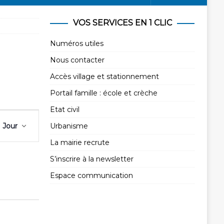
VOS SERVICES EN 1 CLIC
Numéros utiles
Nous contacter
Accès village et stationnement
Portail famille : école et crèche
Etat civil
N
Jour
Urbanisme
a
v
La mairie recrute
i
S’inscrire à la newsletter
g
Espace communication
a
t
i
o