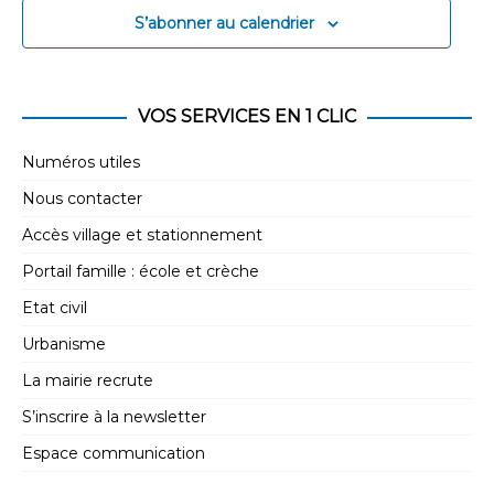
n
S’abonner au calendrier
n
t
d
e
VOS SERVICES EN 1 CLIC
v
Numéros utiles
u
e
Nous contacter
s
Accès village et stationnement
É
Portail famille : école et crèche
v
Etat civil
è
Urbanisme
n
La mairie recrute
e
S’inscrire à la newsletter
m
Espace communication
e