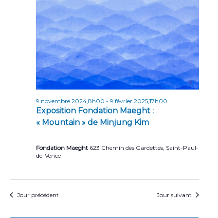
r
e
t
i
i
o
c
n
o
h
n
n
e
e
d
z
e
e
u
t
v
n
u
e
n
9 novembre 2024,8h00
-
9 février 2025,17h00
d
e
a
Exposition Fondation Maeght :
a
s
« Mountain » de Minjung Kim
v
t
É
e
i
v
.
Fondation Maeght
623 Chemin des Gardettes, Saint-Paul-
g
è
de-Vence
n
a
e
t
m
Jour précédent
Jour suivant
i
e
o