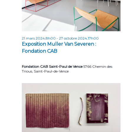
n
n
t
d
e
v
21 mars 2024,8h00
-
27 octobre 2024,17h00
u
Exposition Muller Van Severen :
Fondation CAB
e
s
Fondation CAB Saint-Paul de Vence
5766 Chemin des
É
Trious, Saint-Paul-de-Vence
v
è
n
e
m
e