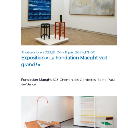
r
e
t
i
i
o
c
n
o
h
n
n
e
e
d
z
e
e
u
t
v
n
18 décembre 2023,8h00
-
11 juin 2024,17h00
u
e
n
Exposition « La Fondation Maeght voit
d
e
a
grand ! »
a
s
v
t
É
Fondation Maeght
623 Chemin des Gardettes, Saint-Paul-
e
i
v
de-Vence
.
g
è
n
a
e
t
m
i
e
o