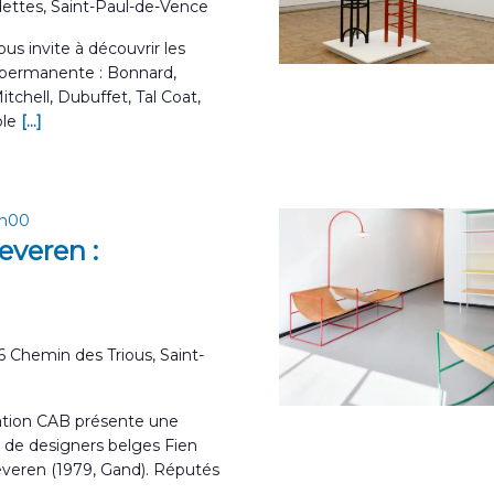
ettes, Saint-Paul-de-Vence
us invite à découvrir les
 permanente : Bonnard,
itchell, Dubuffet, Tal Coat,
ble
[...]
7h00
everen :
6 Chemin des Trious, Saint-
ation CAB présente une
o de designers belges Fien
everen (1979, Gand). Réputés