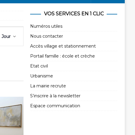
VOS SERVICES EN 1 CLIC
Numéros utiles
N
Nous contacter
Jour
a
v
Accès village et stationnement
i
Portail famille : école et crèche
g
Etat civil
a
Urbanisme
t
i
La mairie recrute
o
S’inscrire à la newsletter
n
Espace communication
d
e
v
u