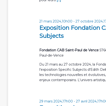
r
s
m
É
o
v
t
21 mars 2024,10h00
-
27 octobre 2024,
-
è
Exposition Fondation CA
c
n
l
Subjects
é
e
.
m
Fondation CAB Saint-Paul de Vence
576
e
Paul-de-Vence
n
Du 21 mars au 27 octobre 2024, la Fonda
t
l’exposition Specific Subjects d'Edith Dek
les technologies nouvelles et évolutives, 
s
enjeux contemporains. L'univers artisti
29 mars 2024,17h00
-
27 avril 2024,17h0