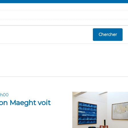
Chercher
17h00
ion Maeght voit