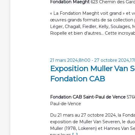
Fondation Maeght
e
623 Chemin des Gard
c
a
z
h
« La Fondation Maeght voit grand » et vo
u
v
e
œuvres grands formats de sa collection
n
r
i
Léger, Chagall, Fiedler, Kelly, Soulages, M
e
c
Riopelle et bien d'autres... Cette incroya
g
d
h
a
a
e
t
r
t
e
É
21 mars 2024,8h00
-
27 octobre 2024,1
.
i
v
Exposition Muller Van S
è
o
Fondation CAB
n
n
e
d
m
Fondation CAB Saint-Paul de Vence
576
e
e
Paul-de-Vence
n
v
t
Du 21 mars au 27 octobre 2024, la Fond
s
u
exposition de Muller Van Severen, le du
p
e
Muller (1978, Lokeren) et Hannes Van S
a
pour leurs
[...]