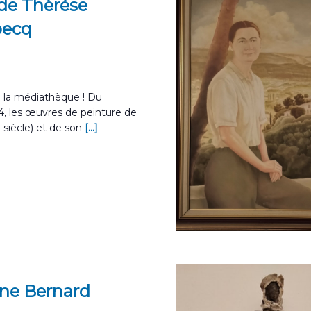
de Thérèse
becq
à la médiathèque ! Du
4, les œuvres de peinture de
siècle) et de son
[...]
ine Bernard