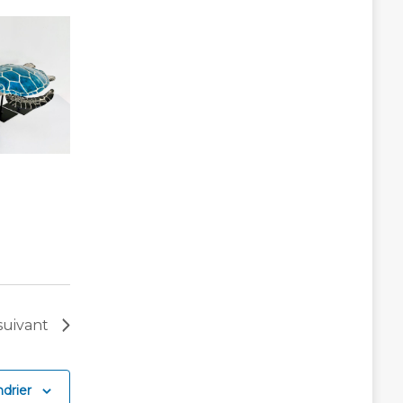
suivant
drier