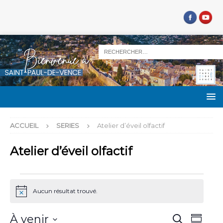
ACCUEIL
SERIES
Atelier d’éveil olfactif
Atelier d’éveil olfactif
Aucun résultat trouvé.
N
o
t
R
N
À venir
R
i