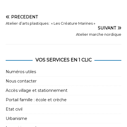
g
è
n
a
e
PRÉCÉDENT
t
Atelier d’arts plastiques : « Les Créature Marines »
m
i
SUIVANT
e
Atelier marche nordique
o
n
n
t
d
VOS SERVICES EN 1 CLIC
e
v
Numéros utiles
u
Nous contacter
e
Accès village et stationnement
s
Portail famille : école et crèche
É
Etat civil
v
Urbanisme
è