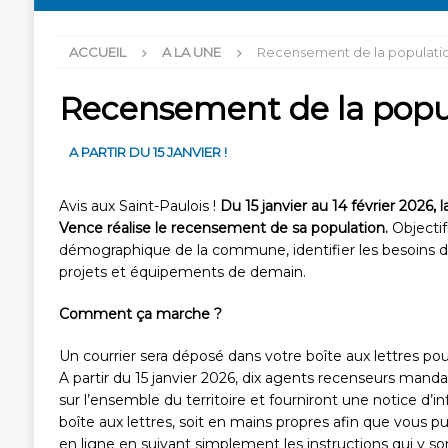
ACCUEIL
A LA UNE
Recensement de la populati
Recensement de la popu
A PARTIR DU 15 JANVIER !
Avis aux Saint-Paulois !
Du 15 janvier au 14 février 2026
Vence réalise le recensement de sa population.
Objectif
démographique de la commune, identifier les besoins des
projets et équipements de demain.
Comment ça marche ?
Un courrier sera déposé dans votre boîte aux lettres pou
A partir du 15 janvier 2026, dix agents recenseurs manda
sur l’ensemble du territoire et fourniront une notice d’i
boîte aux lettres, soit en mains propres afin que vous p
en ligne en suivant simplement les instructions qui y so