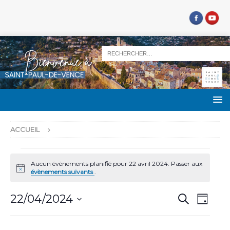
ACCUEIL
Aucun évènements planifié pour 22 avril 2024. Passer aux
N
évènements suivants
.
o
t
R
N
i
22/04/2024
R
J
c
e
a
e
S
o
e
c
u
v
é
h