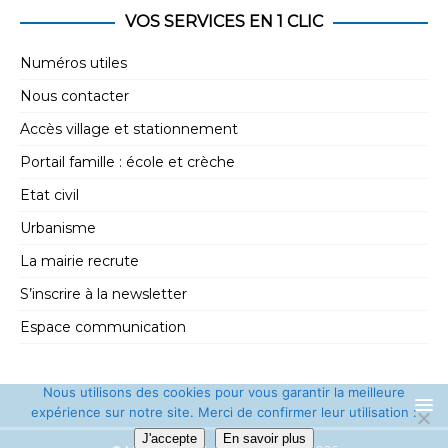
e
t
VOS SERVICES EN 1 CLIC
m
i
e
Numéros utiles
o
n
Nous contacter
n
t
Accès village et stationnement
d
Portail famille : école et crèche
e
Etat civil
v
Urbanisme
u
La mairie recrute
e
s
S’inscrire à la newsletter
É
Espace communication
v
è
Nous utilisons des cookies pour vous garantir la meilleure
expérience sur notre site. Merci de confirmer leur utilisation :
n
J'accepte
En savoir plus