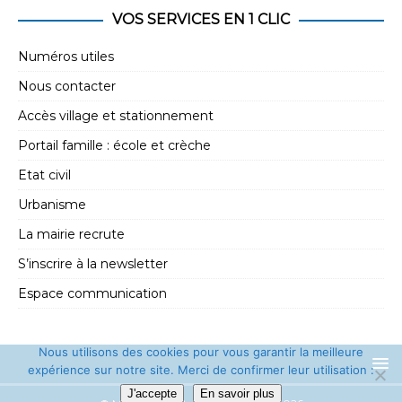
e
t
VOS SERVICES EN 1 CLIC
m
i
e
Numéros utiles
o
n
Nous contacter
n
t
Accès village et stationnement
d
Portail famille : école et crèche
e
Etat civil
v
Urbanisme
u
La mairie recrute
e
s
S’inscrire à la newsletter
É
Espace communication
v
è
Nous utilisons des cookies pour vous garantir la meilleure
expérience sur notre site. Merci de confirmer leur utilisation :
n
J'accepte
En savoir plus