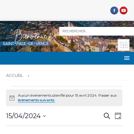
ACCUEIL
Aucun évènements planifié pour 15 avril 2024. Passer aux
N
évènements suivants
.
o
t
R
N
i
15/04/2024
R
J
c
e
a
e
S
o
e
c
u
v
é
h