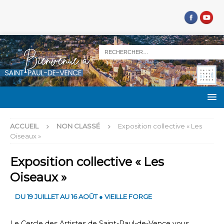
ACCUEIL
NON CLASSÉ
Exposition collective « Les
Oiseaux »
Exposition collective « Les
Oiseaux »
DU 19 JUILLET AU 16 AOÛT ● VIEILLE FORGE
Le Cercle des Artistes de Saint-Paul-de-Vence vous