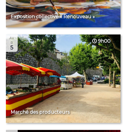
Exposition collective « Renouveau »
AV
9h00
R
5
Marché des producteurs