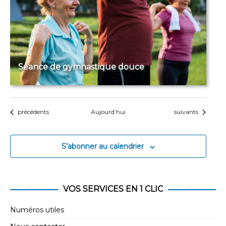
Séance de gymnastique douce
Évènements
Évènements
précédents
Aujourd’hui
suivants
S’abonner au calendrier
VOS SERVICES EN 1 CLIC
Numéros utiles