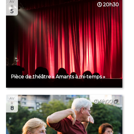
AV
20h30
R
5
Pièce de théâtre « Amants à mi-temps »
AV
9h00
R
8