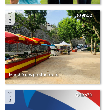
AV
9h00
R
3
Marché des producteurs
AV
18h30
R
3