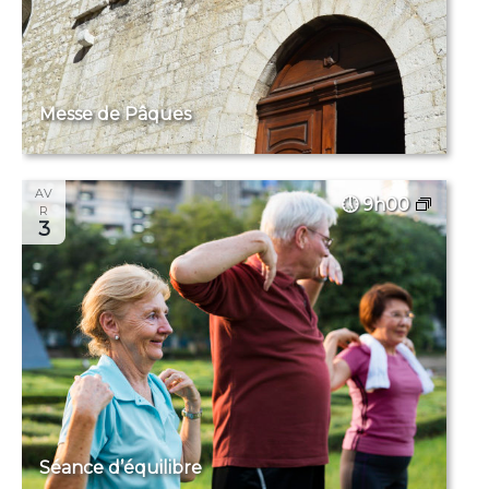
Messe de Pâques
AV
9h00
R
3
Séance d’équilibre