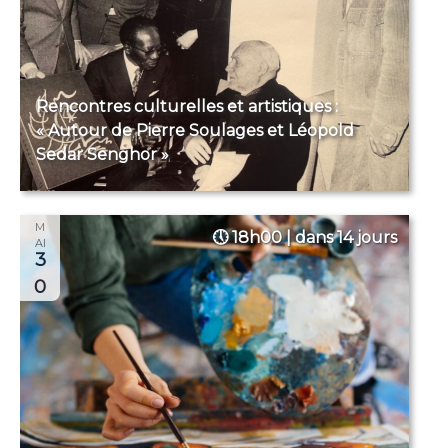
Rencontres culturelles et artistiques :
« Autour de Pierre Soulages et Léopold
Sedar Senghor »
M
18h00 | dans 14 jours
AI
3
0