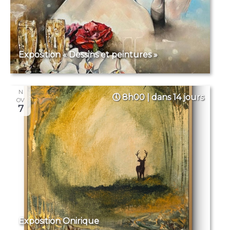
Exposition « Dessins et peintures »
N
8h00 | dans 14 jours
OV
7
Exposition Onirique