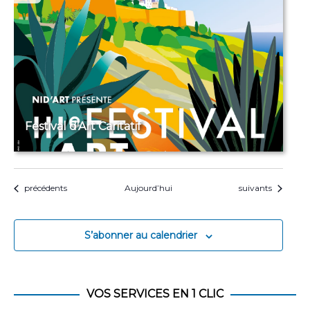
Festival d’Art Caritatif
Évènements
Évènements
précédents
Aujourd’hui
suivants
S’abonner au calendrier
VOS SERVICES EN 1 CLIC