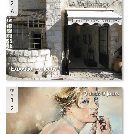
2
6
Exposition collective
SE
dans 13 jours
P
1
2