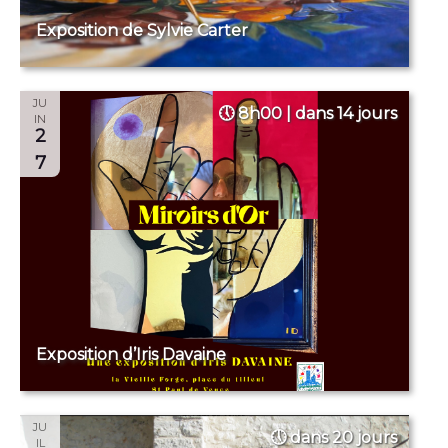
Exposition de Sylvie Carter
JU
8h00 | dans 14 jours
IN
2
7
Exposition d’Iris Davaine
JU
dans 20 jours
IL