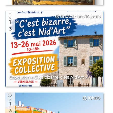
M
8h00 | dans 14 jours
AI
1
3
Exposition « C’est bizarre, c’est Nid’Art »
JU
10h00
IN
1
3