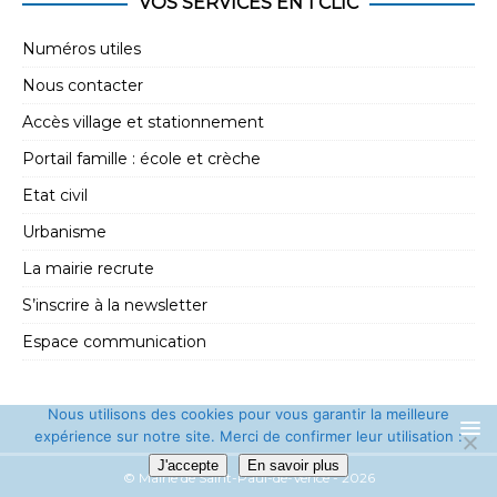
VOS SERVICES EN 1 CLIC
Numéros utiles
Nous contacter
Accès village et stationnement
Portail famille : école et crèche
Etat civil
Urbanisme
La mairie recrute
S’inscrire à la newsletter
Espace communication
Nous utilisons des cookies pour vous garantir la meilleure
expérience sur notre site. Merci de confirmer leur utilisation :
J'accepte
En savoir plus
© Mairie de Saint-Paul-de-Vence - 2026