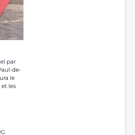
el par
Paul-de-
ura le
et les
RG