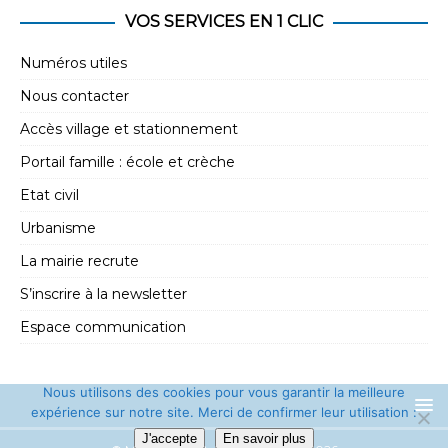
e
t
VOS SERVICES EN 1 CLIC
m
i
e
Numéros utiles
o
n
Nous contacter
n
t
Accès village et stationnement
d
Portail famille : école et crèche
e
Etat civil
v
Urbanisme
u
La mairie recrute
e
s
S’inscrire à la newsletter
É
Espace communication
v
è
Nous utilisons des cookies pour vous garantir la meilleure
expérience sur notre site. Merci de confirmer leur utilisation :
n
J'accepte
En savoir plus