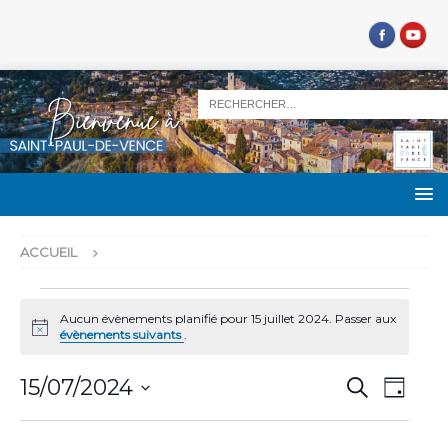
ACCUEIL
Aucun évènements planifié pour 15 juillet 2024. Passer aux
N
évènements suivants
.
o
t
R
N
i
15/07/2024
R
J
c
e
a
e
S
o
e
c
u
v
é
h