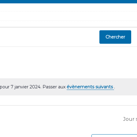
Chercher
our 7 janvier 2024. Passer aux
évènements suivants
.
N
o
t
i
c
Jour 
e