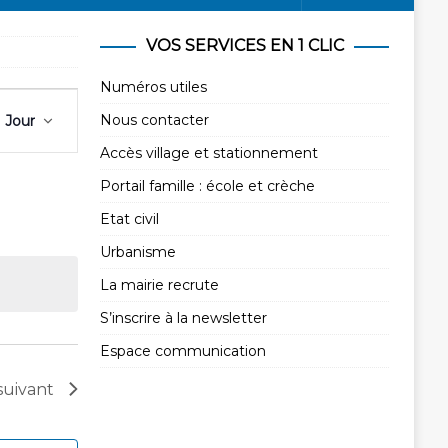
VOS SERVICES EN 1 CLIC
Numéros utiles
N
Nous contacter
Jour
a
v
Accès village et stationnement
i
Portail famille : école et crèche
g
Etat civil
a
Urbanisme
t
i
La mairie recrute
o
S’inscrire à la newsletter
n
Espace communication
d
e
suivant
v
u