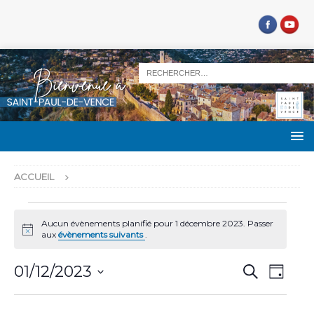
ACCUEIL
Aucun évènements planifié pour 1 décembre 2023. Passer
N
aux
évènements suivants
.
o
t
R
N
i
01/12/2023
R
J
c
e
a
e
S
o
e
c
u
v
é
h