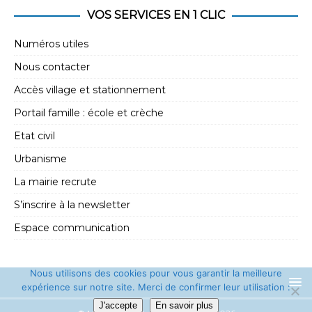
e
t
VOS SERVICES EN 1 CLIC
m
i
e
Numéros utiles
o
n
Nous contacter
n
t
Accès village et stationnement
d
Portail famille : école et crèche
e
Etat civil
v
Urbanisme
u
La mairie recrute
e
s
S’inscrire à la newsletter
É
Espace communication
v
è
Nous utilisons des cookies pour vous garantir la meilleure
expérience sur notre site. Merci de confirmer leur utilisation :
n
J'accepte
En savoir plus