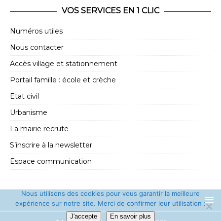
e
t
VOS SERVICES EN 1 CLIC
m
i
e
Numéros utiles
o
n
Nous contacter
n
t
Accès village et stationnement
d
Portail famille : école et crèche
e
Etat civil
v
Urbanisme
u
La mairie recrute
e
s
S’inscrire à la newsletter
É
Espace communication
v
è
Nous utilisons des cookies pour vous garantir la meilleure
expérience sur notre site. Merci de confirmer leur utilisation :
n
J'accepte
En savoir plus