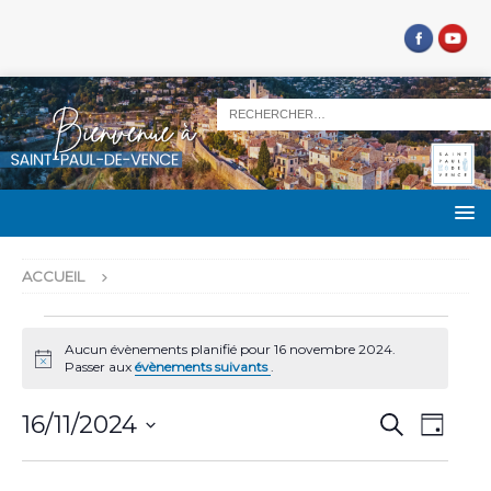
ACCUEIL
Aucun évènements planifié pour 16 novembre 2024.
N
Passer aux
évènements suivants
.
o
t
R
N
i
16/11/2024
R
J
c
e
a
e
S
o
e
c
u
v
é
h