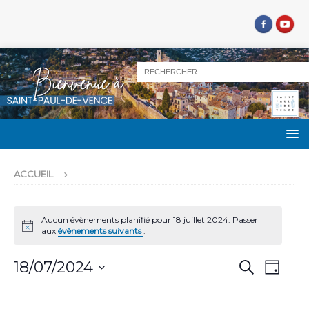
ACCUEIL
Aucun évènements planifié pour 18 juillet 2024. Passer
N
aux
évènements suivants
.
o
t
R
N
i
18/07/2024
R
J
c
e
a
e
S
o
e
c
u
v
é
h