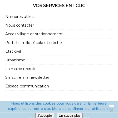
e
t
VOS SERVICES EN 1 CLIC
m
i
e
Numéros utiles
o
n
Nous contacter
n
t
Accès village et stationnement
d
Portail famille : école et crèche
e
Etat civil
v
Urbanisme
u
La mairie recrute
e
s
S’inscrire à la newsletter
É
Espace communication
v
è
Nous utilisons des cookies pour vous garantir la meilleure
expérience sur notre site. Merci de confirmer leur utilisation :
n
J'accepte
En savoir plus