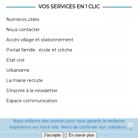
e
t
VOS SERVICES EN 1 CLIC
m
i
e
Numéros utiles
o
n
Nous contacter
n
t
Accès village et stationnement
d
Portail famille : école et crèche
e
Etat civil
v
Urbanisme
u
La mairie recrute
e
s
S’inscrire à la newsletter
É
Espace communication
v
è
Nous utilisons des cookies pour vous garantir la meilleure
expérience sur notre site. Merci de confirmer leur utilisation :
n
J'accepte
En savoir plus