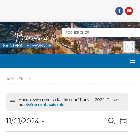
ACCUEIL
Aucun évènements planifié pour 11 janvier 2024. Passer
N
aux
évènements suivants
.
o
t
R
N
i
11/01/2024
R
J
c
e
a
e
S
o
e
c
u
v
é
h