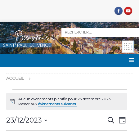
ACCUEIL
Aucun évènements planifié pour 23 décembre 2023.
N
Passer aux
évènements suivants
.
o
t
R
N
i
23/12/2023
R
J
c
e
a
e
S
o
e
c
u
v
é
h