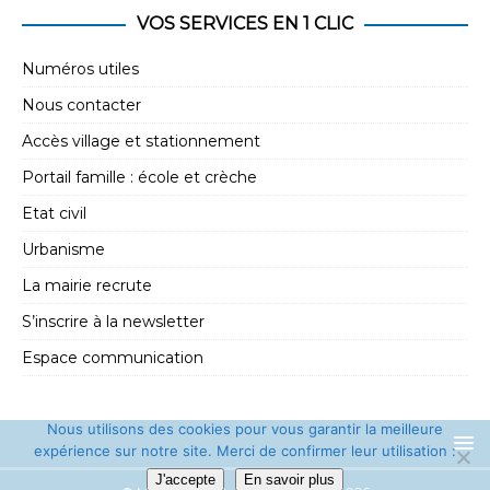
e
t
VOS SERVICES EN 1 CLIC
m
i
e
Numéros utiles
o
n
Nous contacter
n
t
Accès village et stationnement
d
Portail famille : école et crèche
e
Etat civil
v
Urbanisme
u
La mairie recrute
e
s
S’inscrire à la newsletter
É
Espace communication
v
è
Nous utilisons des cookies pour vous garantir la meilleure
expérience sur notre site. Merci de confirmer leur utilisation :
n
J'accepte
En savoir plus